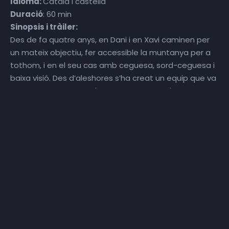
Idioma:
Català i castellà
Duració
: 60 min
Sinopsis i tràiler:
Des de fa quatre anys, en Dani i en Xavi caminen per
un mateix objectiu, fer accessible la muntanya per a
tothom, i en el seu cas amb ceguesa, sord-ceguesa i
baixa visió. Des d’aleshores s’ha creat un equip que va
superant nous reptes i van creant connexions per tot
el territori català, perquè més persones puguin gaudir
dels beneficis que comporta accedir a la muntanya
amb seguretat.
Contacte:
@martariberaphoto (Instagram)
Per si en vols veure més