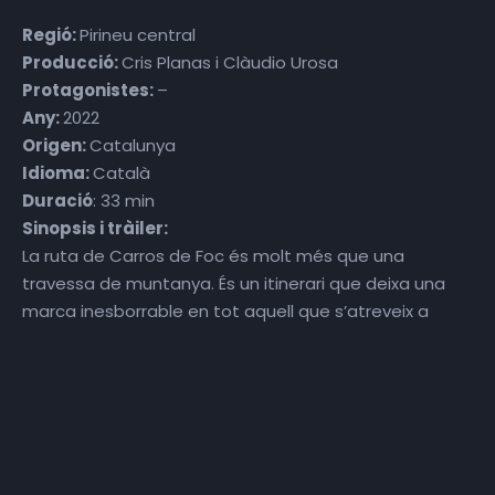
Regió:
Pirineu central
Producció:
Cris Planas i Clàudio Urosa
Protagonistes:
–
Any:
2022
Origen:
Catalunya
Idioma:
Català
Duració
: 33 min
Sinopsis i tràiler:
La ruta de Carros de Foc és molt més que una
travessa de muntanya. És un itinerari que deixa una
marca inesborrable en tot aquell que s’atreveix a
endinsar-se en el seu món abrupte: un cúmul
d’imatges, sensacions, paisatges i experiències. Un
calidoscopi de roca, neu, vent i naturalesa en estat
pur. Diu la gent de la vall que Carros de Foc és el
primer que es troba, baixant del cel, al Pirineu.