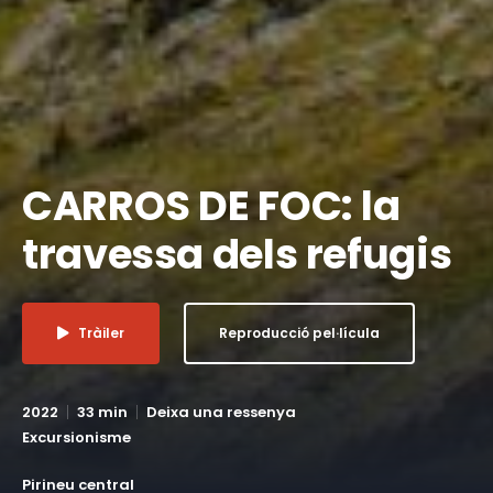
CARROS DE FOC: la
travessa dels refugis
Tràiler
Reproducció pel·lícula
2022
33 min
Deixa una ressenya
Excursionisme
Pirineu central