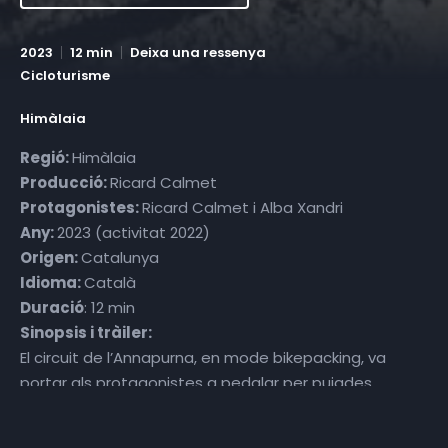
2023
12 min
Deixa una ressenya
Cicloturisme
Himàlaia
Regió:
Himàlaia
Producció:
Ricard Calmet
Protagonistes:
Ricard Calmet i Alba Xandri
Any:
2023 (activitat 2022)
Origen:
Catalunya
Idioma:
Català
Duració
: 12 min
Sinopsis i tràiler:
El circuit de l’Annapurna, en mode bikepacking, va
portar als protagonistes a pedalar per pujades
verticals i senders recargolats, a dormir molt abrigats,
a menjar cada dia «dalbhats» i «momos», a veure