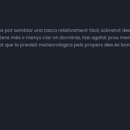
es pot semblar una tasca relativament fàcil, sobretot de
 tens més o menys clar on dormiràs, has agafat prou menja
t que la previsió meteorològica pels propers dies és bo
tot controlat, apareixen situacions que s’escapen de qua
que la volta per l’Ausangate (Perú) ens ha fet viure la millo
 rere una altra és part del joc.
Instagram)