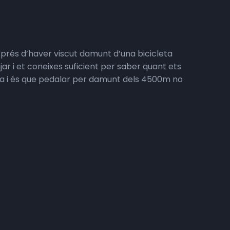
sprés d’haver viscut damunt d’una bicicleta
r i et coneixes suficient per saber quant ets
na i és que pedalar per damunt dels 4500m no
lsevol pla i les decisions que prenguis poden
r i la pitjor experiència de la nostra vida i ens