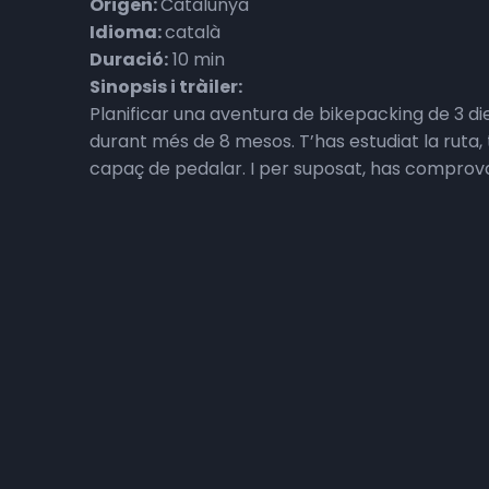
Origen:
Catalunya
Idioma:
català
Duració:
10 min
Sinopsis i tràiler:
Planificar una aventura de bikepacking de 3 di
durant més de 8 mesos. T’has estudiat la ruta,
capaç de pedalar. I per suposat, has comprova
és cap broma. Però quan et penses que ho tens 
condicionar l’aventura i també el seu final. I és 
ha seguit ensenyant que adaptar-se una vegada
Contacte:
www.wheelprintstories.wordpress.com/
wheelprintstories@gmail.com
@wheelprintstories (youtube)
@wheelprintstories , @soniscs i @eloimiquel (