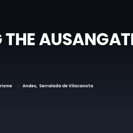
G THE AUSANGAT
urisme
Andes
Serralada de Vilacanota
)