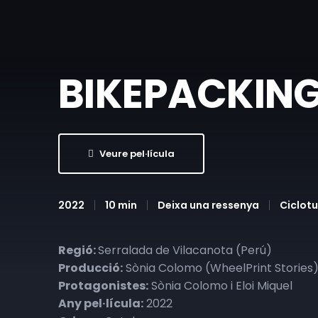
BIKEPACKIN
Veure pel·lícula
2022
10 min
Deixa una ressenya
Ciclot
Regió:
Serralada de Vilacanota (Perú)
Producció:
Sònia Colomo (WheelPrint Stories
Protagonistes:
Sònia Colomo i Eloi Miquel
Any pel·lícula:
2022