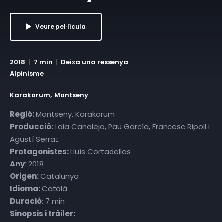
Veure pel·lícula
2018
7 min
Deixa una ressenya
Alpinisme
Karakorum
Montseny
Regió:
Montseny, Karakorum
Producció:
Laia Canalejo, Pau García, Francesc Ripoll i
Agustí Serrat
Protagonistes:
Lluís Cortadellas
Any:
2018
Origen:
Catalunya
Idioma:
Català
Duració
: 7 min
Sinopsis i tràiler: