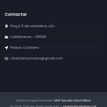
Contactar
Plaça 11 de setembre, s/n
Calldetenes - 08506
Països Catalans
cinemamuntanya@gmail.com
Desenvolupament web:
MAF Serveis Informàtics
© 2026. Tots els drets reservats –
cinemamuntanya.cat