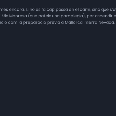
 més encara, si no es fa cap passa en el camí, sinó que s’u
Mix Manresa (que pateix una paraplegia), per ascendir el c
ció com la preparació prèvia a Mallorca i Sierra Nevada.
el cos d’en Mix a 6.000m. S’anava un poc a les palpentes,
e l’expedició estava formada per una metgessa, una inferm
, un cant a l’optimisme.