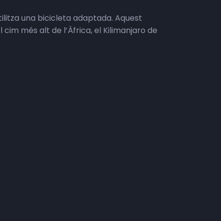
tilitza una bicicleta adaptada. Aquest
im més alt de l’Àfrica, el Kilimanjaro de
 ja que no es disposava d’estudis i evidències
era, dos guies de muntanya, a més a més d’un