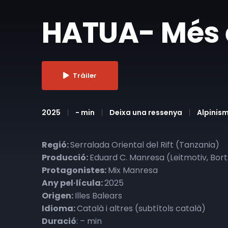
HATUA- Més e
Tràiler
2025
- min
Deixa una ressenya
Alpinis
Regió:
Serralada Oriental del Rift (Tanzania)
Producció:
Eduard C. Manresa (Leitmotiv, Bortf
Protagonistes:
Mix Manresa
Any pel·lícula:
2025
Origen:
Illes Balears
Idioma:
Català i altres (subtítols català)
Duració
: – min