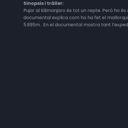
Sinopsis i tràiler:
Pujar al Kilimanjaro és tot un repte. Però ho és
documental explica com ho ha fet el mallorquí 
5.895m . En el documental mostra tant l’expedi
Un dels dubtes principals era com reaccionaria 
científiques en aquest sentit. És per això qu
equip de porters i dos operadors de càmera.
El dia 11 de setembre de 2025 en Mix feia el cim
Contacte:
@hatuakilimanjaro (IG)
Per si en vols veure més