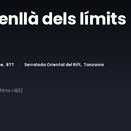
nllà dels límits
me
BTT
Serralada Oriental del Rift
Tanzania
ilms i IB3)