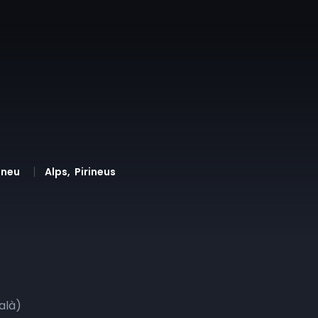
 neu
Alps
Pirineus
talà)