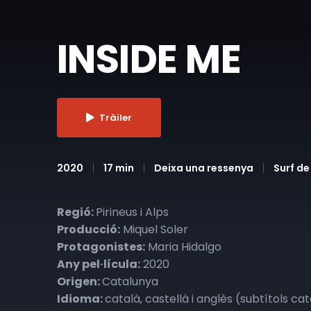
INSIDE ME
Tràiler
2020
17 min
Deixa una ressenya
Surf de
Regió:
Pirineus i Alps
Producció:
Miquel Soler
Protagonistes:
Maria Hidalgo
Any pel·lícula:
2020
Origen:
Catalunya
Idioma:
català, castellà i anglès (subtítols ca