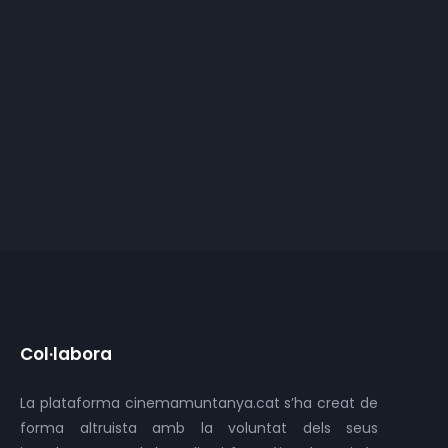
CANIGÓ 1883
ALPS
PIRINEUS
HISTÒRIA D’UNA AMISTAT. Del Vinhamala
HISTÒRIA I CULTURA
al Pedraforca
PIRINEUS
ESCALADA
PIRINEUS
Col·labora
La plataforma cinemamuntanya.cat s’ha creat de
forma altruista amb la voluntat dels seus