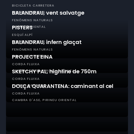
BICICLETA CARRETERA
BALANDRAU, vent salvatge
PIRINEU ORIENTAL
FENÒMENS NATURALS
PISTERS
PIRINEU ORIENTAL
ESQUÍ ALPÍ
BALANDRAU, infern glaçat
PIRINEU ORIENTAL
FENÒMENS NATURALS
PROJECTE EINA
PIRINEU ORIENTAL
CORDA FLUIXA
SKETCHY PAL, highline de 750m
CAMBRA D'ASE
PIRINEU ORIENTAL
CORDA FLUIXA
DOLÇA QUARANTENA: caminant al cel
PIRINEU ORIENTAL
CORDA FLUIXA
CAMBRA D'ASE
PIRINEU ORIENTAL