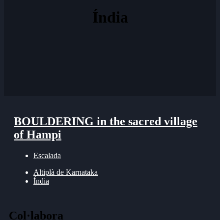
Índia
BOULDERING in the sacred village
of Hampi
Escalada
Altiplà de Karnataka
Índia
Col·labora