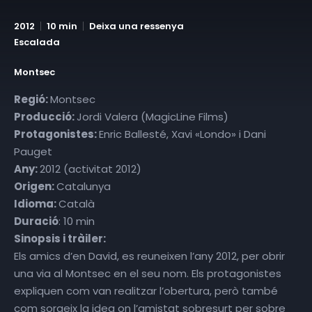
2012
10 min
Deixa una ressenya
Escalada
Montsec
Regió:
Montsec
Producció:
Jordi Valera (MagicLine Films)
Protagonistes:
Enric Ballesté, Xavi «Londo» i Dani
Pauget
Any:
2012 (activitat 2012)
Origen:
Catalunya
Idioma:
Català
Duració
: 10 min
Sinopsis i tràiler:
Els amics d’en David, es reuneixen l’any 2012, per obrir
una via al Montsec en el seu nom. Els protagonistes
expliquen com van realitzar l’obertura, però també
com sorgeix la idea on l’amistat sobresurt per sobre