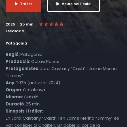
Tràiler
Veure pel·lícula
2025
25 min
Escalada
Patagònia
Regió:
Patagònia
Producció:
Octavi Ponce
Protagonistes:
Jordi Castany “Casti” i Jaime Merino
“Jimmy”
Any:
2025 (activitat 2024)
Origen:
Catalunya
Idioma:
Català
Duració
: 25 min
Sinopsis i tràiler:
En Jordi Castany “Casti” i en Jaime Merino “Jimmy” es
van conèixer al Chaitén, un poble al cor de la