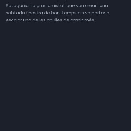
Patagònia. La gran amistat que van crear i una
sobtada finestra de bon temps els va portar a
escalar una de les agulles de granit més
emblemàtiques de la Patagònia, la Saint-Exupéry.
L’ascens es va realitzar per la via ‘Chiaro di Luna’, 750
m de granit que va portar els dos joves al seu límit.
Octavi Ponce, transforma el viatge d’Erasmus d’en
Casti en una aventura al granit de la Patagonia.
Contacte:
@jimmy.merin , @caaaastii , @taviiponce (Instagram)
Per si en vols veure més