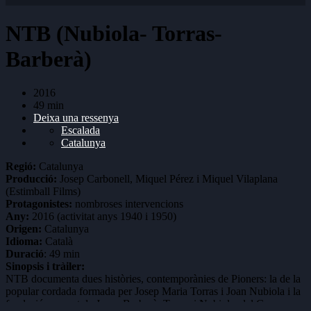
NTB (Nubiola- Torras-
Barberà)
2016
49 min
Deixa una ressenya
Escalada
Catalunya
Regió:
Catalunya
Producció:
Josep Carbonell, Miquel Pérez i Miquel Vilaplana
(Estimball Films)
Protagonistes:
nombroses intervencions
Any:
2016 (activitat anys 1940 i 1950)
Origen:
Catalunya
Idioma:
Català
Duració
: 49 min
Sinopsis i tràiler:
NTB documenta dues històries, contemporànies de Pioners: la de la
popular cordada formada per Josep Maria Torras i Joan Nubiola i la
fundació per part de Josep Barberà, Torras i Nubiola, del Grup