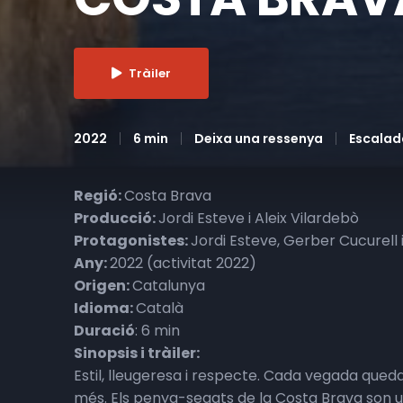
Tràiler
2022
6 min
Deixa una ressenya
Escalad
Regió:
Costa Brava
Producció:
Jordi Esteve i Aleix Vilardebò
Protagonistes:
Jordi Esteve, Gerber Cucurell 
Any:
2022 (activitat 2022)
Origen:
Catalunya
Idioma:
Català
Duració
: 6 min
Sinopsis i tràiler:
Estil, lleugeresa i respecte. Cada vegada qued
més. Els penya-segats de la Costa Brava son u