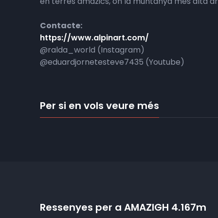
en terres amazics, on la muntanya més alta arr
Contacte:
https://www.alpinart.com/
@ralda_world (Instagram)
@eduardjornetesteve7435 (Youtube)
Per si en vols veure més
Ressenyes per a AMAZIGH 4.167m