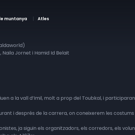
de muntanya
Atles
Raldaworld)
, Naila Jornet i Hamid Id Belait
en a la vall d’Imil, molt a prop del Toubkal, i participara
urant i després de la carrera, on coneixerem les costums 
stes, ja siguin els organitzadors, els corredors, els volun