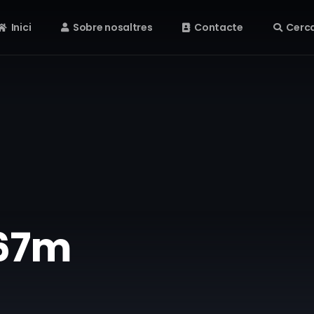
Inici
Sobre nosaltres
Contacte
Cerc
167m