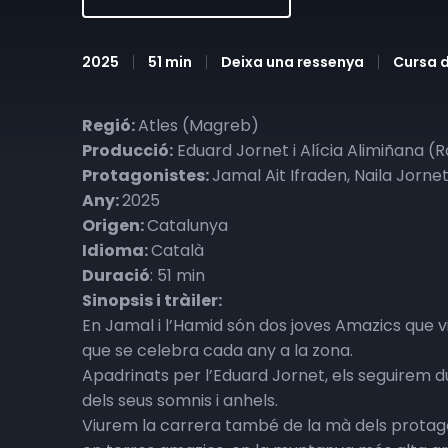
2025
51 min
Deixa una ressenya
Cursa 
Regió:
Atles (Magreb)
Producció:
Eduard Jornet i Alícia Alimiñana (
Protagonistes:
Jamal Ait Ifraden, Naila Jornet
Any:
2025
Origen:
Catalunya
Idioma:
Català
Duració
: 51 min
Sinopsis i tràiler:
En Jamal i l’Hamid són dos joves Amazics que viu
que se celebra cada any a la zona.
Apadrinats per l’Eduard Jornet, els seguirem d
dels seus somnis i anhels.
Viurem la carrera també de la mà dels protagoni