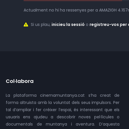
Actualment no hi ha ressenyes per a AMAZIGH 4.16
Si us plau,
inicieu la sessió
o
registreu-vos per
Col·labora
La plataforma cinemamuntanya.cat s’ha creat de
forma altruista amb la voluntat dels seus impulsors. Per
tal d’ampliar i fer créixer l’espai, és interessant que els
usuaris ens ajudeu a descobrir noves pel·lícules o
documentals de muntanya i aventura. D’aquesta